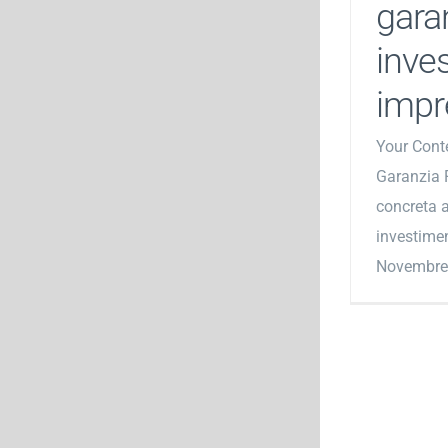
gara
inves
impr
Your Cont
Garanzia 
concreta a
investime
Novembre 2