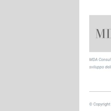
MDA Consulti
sviluppo dell
© Copyrigh