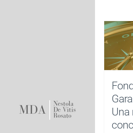
Salta
al
contenuto
Fond
Gara
Una 
conc