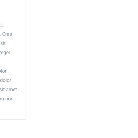
t,
. Cras
sit
teger
olor
 dolor
 sit amet
iam non