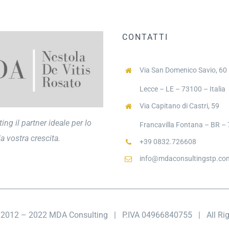
CONTATTI
Via San Domenico Savio, 60
Lecce – LE – 73100 – Italia
Via Capitano di Castri, 59
ng il partner ideale per lo
Francavilla Fontana – BR – 7
a vostra crescita.
+39 0832.726608
info@mdaconsultingstp.co
t 2012 – 2022 MDA Consulting
| P.IVA 04966840755 |
All R