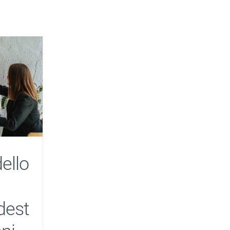
dello
dest