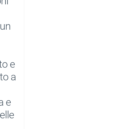
oni
 un
to e
to a
a e
elle