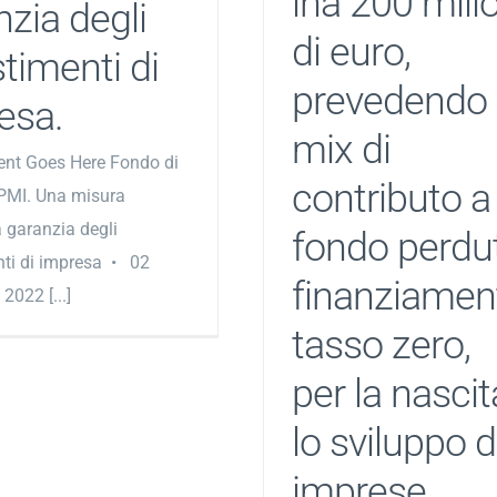
ina 200 mili
nzia degli
di euro,
timenti di
prevedendo
esa.
mix di
ent Goes Here Fondo di
contributo a
PMI. Una misura
 garanzia degli
fondo perdu
nti di impresa • 02
finanziamen
022 [...]
tasso zero,
per la nascit
lo sviluppo d
imprese