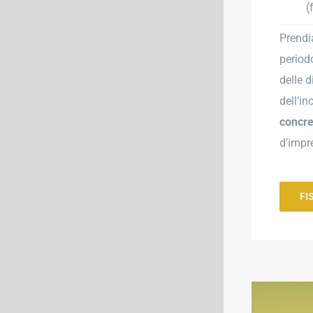
(
Prendi
period
delle 
dell’in
concr
d’impr
FI