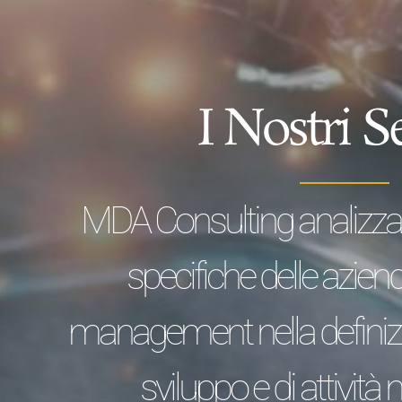
I Nostri Se
MDA Consulting analizza l
specifiche delle aziende
management nella definizio
sviluppo e di attività 