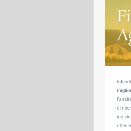
F
A
Intend
miglio
l’anali
di riso
indivi
ottene