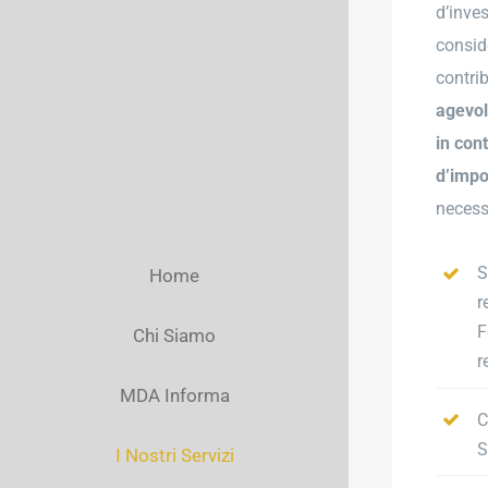
d’inve
consid
contrib
agevol
in con
d’imp
necess
S
Home
r
F
Chi Siamo
r
MDA Informa
C
S
I Nostri Servizi