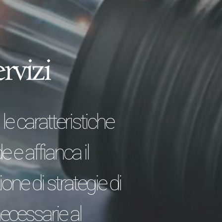
rvizi
e caratteristiche
 e affianca il
ne di strategie di
necessarie al