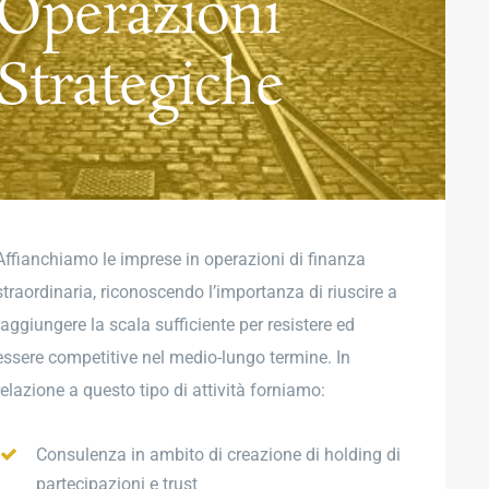
Operazioni
Strategiche
Affianchiamo le imprese in operazioni di finanza
straordinaria, riconoscendo l’importanza di riuscire a
raggiungere la scala sufficiente per resistere ed
essere competitive nel medio-lungo termine. In
relazione a questo tipo di attività forniamo:
Consulenza in ambito di creazione di holding di
partecipazioni e trust