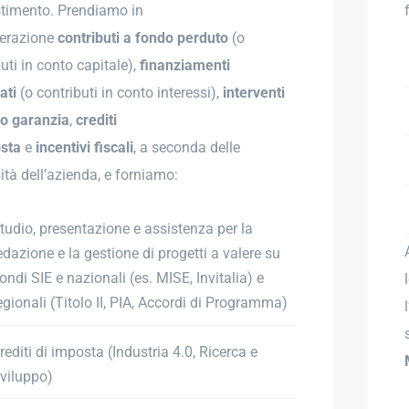
stimento. Prendiamo in
erazione
contributi a fondo perduto
(o
uti in conto capitale),
finanziamenti
ati
(o contributi in conto interessi),
interventi
to garanzia
,
crediti
osta
e
incentivi
fiscali
, a seconda delle
ità dell’azienda, e forniamo:
tudio, presentazione e assistenza per la
edazione e la gestione di progetti a valere su
ondi SIE e nazionali (es. MISE, Invitalia) e
egionali (Titolo II, PIA, Accordi di Programma)
rediti di imposta (Industria 4.0, Ricerca e
viluppo)