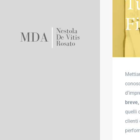
T
F
Mettia
conosc
d’impr
breve,
quelli 
clienti
perfor