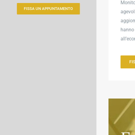
Monito
FISSA UN APPUNTAMENTO
agevol
aggior
hanno 
all’ec
FI