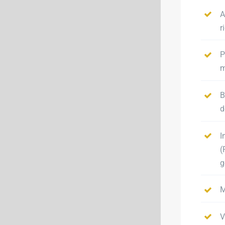
A
r
P
m
B
d
I
(
g
M
V