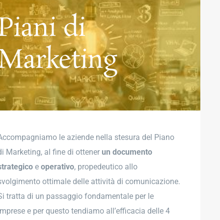
Piani di
Marketing
Accompagniamo le aziende nella stesura del Piano
di Marketing, al fine di ottener
un documento
strategico
e
operativo
, propedeutico allo
svolgimento ottimale delle attività di comunicazione.
Si tratta di un passaggio fondamentale per le
imprese e per questo tendiamo all’efficacia delle 4