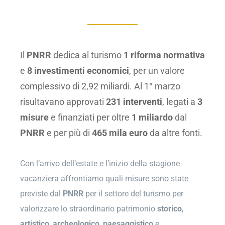
Il
PNRR
dedica al turismo
1 riforma normativa
e
8 investimenti economici
, per un valore
complessivo di 2,92 miliardi. Al 1° marzo
risultavano approvati
231 interventi
, legati a
3
misure
e finanziati per oltre
1 miliardo
dal
PNRR
e per più di
465 mila euro
da altre fonti.
Con l’arrivo dell’estate e l’inizio della stagione
vacanziera affrontiamo quali misure sono state
previste dal
PNRR
per il settore del turismo per
valorizzare lo straordinario patrimonio
storico
,
artistico
,
archeologico
,
paesaggistico
e