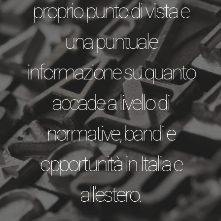
proprio punto di vista e
una puntuale
informazione su quanto
accade a livello di
normative, bandi e
opportunità in Italia e
all’estero.