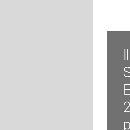
Salta al contenuto
I
S
E
2
p