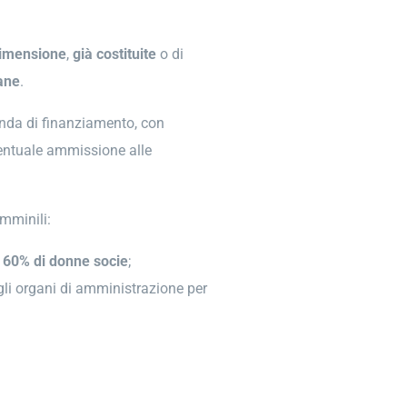
dimensione
,
già costituite
o di
iane
.
da di finanziamento, con
ventuale ammissione alle
emminili:
l
60% di donne socie
;
gli organi di amministrazione per