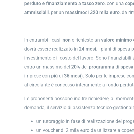
perduto e finanziamento a tasso zero
, con una
cope
ammissibili
, per un
massimo
di
320 mila
euro
, da r
In entrambi i casi,
non
è richiesto un
valore minimo
d
dovrà essere realizzato in
24 mesi
. I piani di spesa
investimento e il costo del lavoro. Sono finanziabili
entro un massimo del
20%
del
programma
di
spesa 
imprese con
più
di
36 mesi
). Solo per le imprese con
al circolante è concesso interamente a fondo perdut
Le proponenti possono inoltre richiedere, al moment
domanda, il servizio di assistenza tecnico-gestiona
un tutoraggio in fase di realizzazione del proge
un voucher di 2 mila euro da utilizzare a cope