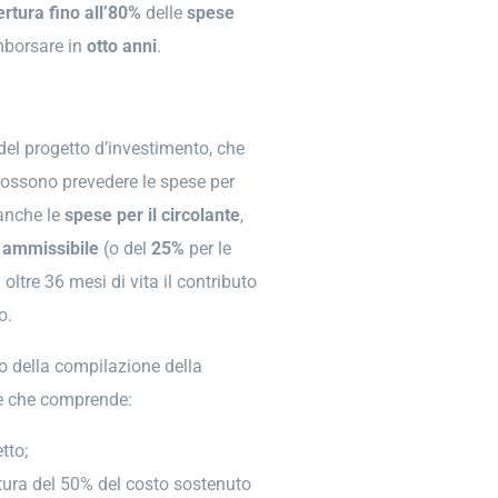
rtura fino all’80%
delle
spese
imborsare in
otto anni
.
el progetto d’investimento, che
 possono prevedere le spese per
 anche le
spese
per il circolante
,
ammissibile
(o del
25%
per le
 oltre 36 mesi di vita il contributo
o.
o della compilazione della
le che comprende:
tto;
rtura del 50% del costo sostenuto