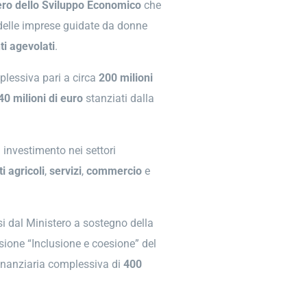
ero dello Sviluppo Economico
che
 delle imprese guidate da donne
i agevolati
.
lessiva pari a circa
200 milioni
40 milioni di euro
stanziati dalla
investimento nei settori
i agricoli
,
servizi
,
commercio
e
si dal Ministero a sostegno della
sione “Inclusione e coesione” del
nanziaria complessiva di
400