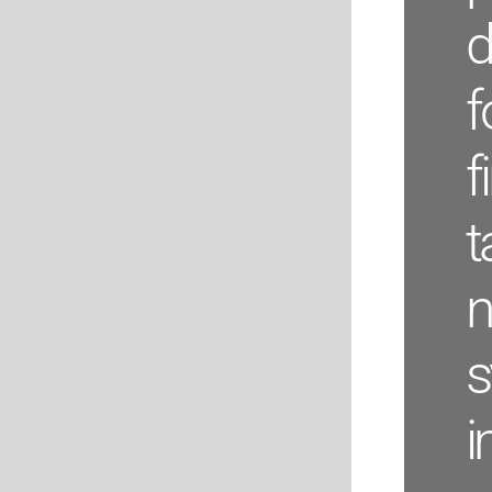
d
f
f
t
n
s
i