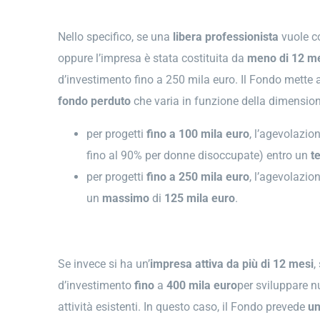
Nello specifico, se una
libera professionista
vuole c
oppure l’impresa è stata costituita da
meno di 12 m
d’investimento fino a 250 mila euro. Il Fondo mette
fondo perduto
che varia in funzione della dimension
per progetti
fino a 100 mila euro
, l’agevolazio
fino al 90% per donne disoccupate) entro un
t
per progetti
fino a 250 mila euro
, l’agevolazio
un
massimo
di
125 mila euro
.
Se invece si ha un’
impresa attiva da più di 12 mesi
,
d’investimento
fino
a
400 mila euro
per sviluppare n
attività esistenti. In questo caso, il Fondo prevede
un