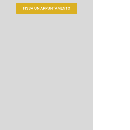
FISSA UN APPUNTAMENTO