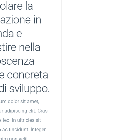
olare la
azione in
nda e
tire nella
oscenza
 concreta
di sviluppo.
um dolor sit amet,
r adipiscing elit. Cras
 leo. In ultricies sit
 ac tincidunt. Integer
nim non velit