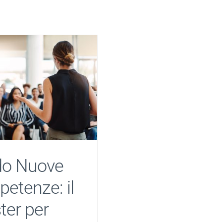
do Nuove
etenze: il
ter per