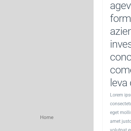
agev
form
azie
inves
con
come
leva 
Lorem ips
consectetu
eget mollis
Home
amet justo
volutpat e