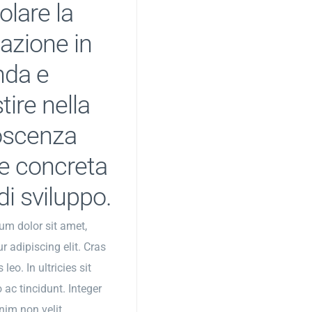
olare la
azione in
nda e
tire nella
oscenza
 concreta
di sviluppo.
um dolor sit amet,
r adipiscing elit. Cras
 leo. In ultricies sit
 ac tincidunt. Integer
nim non velit