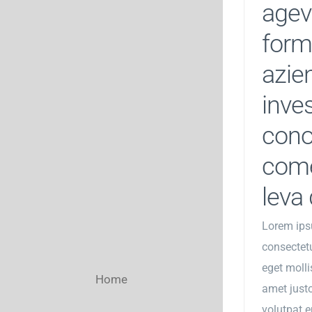
agev
form
azie
inves
con
come
leva 
Lorem ips
consectetu
eget mollis
Home
amet justo
volutpat e