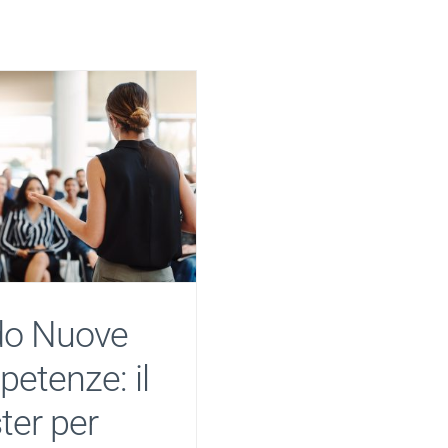
do Nuove
etenze: il
ter per