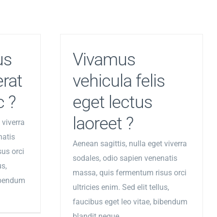
us
Vivamus
erat
vehicula felis
c ?
eget lectus
laoreet ?
 viverra
natis
Aenean sagittis, nulla eget viverra
us orci
sodales, odio sapien venenatis
us,
massa, quis fermentum risus orci
bibendum
ultricies enim. Sed elit tellus,
faucibus eget leo vitae, bibendum
blandit neque.