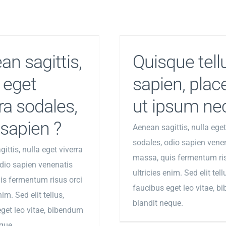
an sagittis,
Quisque tell
 eget
sapien, plac
ra sodales,
ut ipsum ne
 sapien ?
Aenean sagittis, nulla eget
sodales, odio sapien vene
ittis, nulla eget viverra
massa, quis fermentum ris
dio sapien venenatis
ultricies enim. Sed elit tell
is fermentum risus orci
faucibus eget leo vitae, 
nim. Sed elit tellus,
blandit neque.
get leo vitae, bibendum
que.