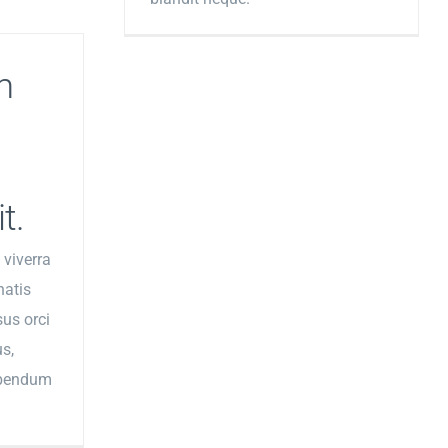
m
t.
 viverra
natis
us orci
us,
bibendum