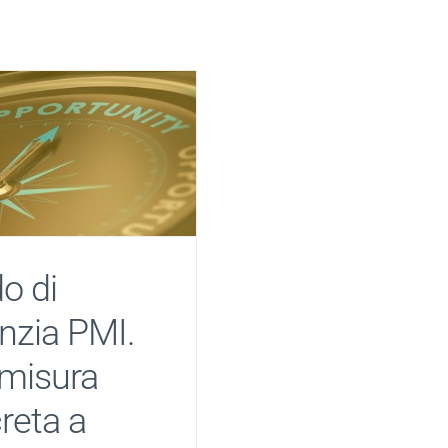
o di
nzia PMI.
misura
reta a