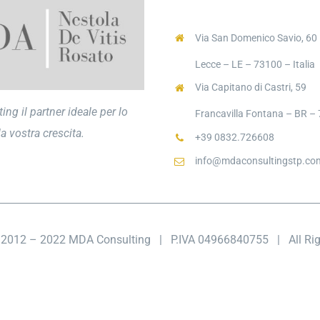
Via San Domenico Savio, 60
Lecce – LE – 73100 – Italia
Via Capitano di Castri, 59
ng il partner ideale per lo
Francavilla Fontana – BR – 7
a vostra crescita.
+39 0832.726608
info@mdaconsultingstp.co
t 2012 – 2022 MDA Consulting
| P.IVA 04966840755 |
All R