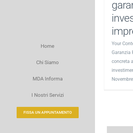
gara
inves
impr
Your Cont
Home
Garanzia 
concreta a
Chi Siamo
investime
MDA Informa
Novembre 2
I Nostri Servizi
FISSA UN APPUNTAMENTO