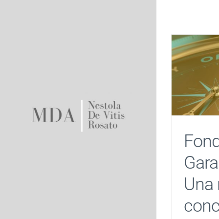
Salta
al
contenuto
Fond
Gara
Una 
conc