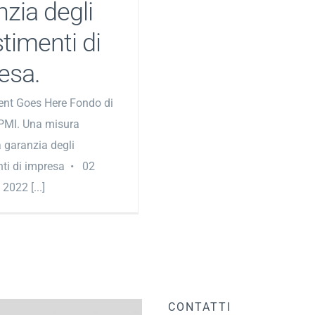
nzia degli
timenti di
esa.
ent Goes Here Fondo di
PMI. Una misura
 garanzia degli
nti di impresa • 02
022 [...]
CONTATTI